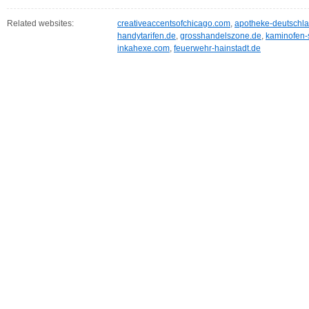
Related websites:
creativeaccentsofchicago.com
,
apotheke-deutschl
handytarifen.de
,
grosshandelszone.de
,
kaminofen-
inkahexe.com
,
feuerwehr-hainstadt.de