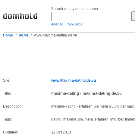
Search site by domain name:
-
Add site
New sites
Home
/
de.vu
/
www.Maxima-dating.de.vu
Site:
www.Maxima-dating.de.vu
maxima-dating - maxima-dating.de.vu
Title:
Description:
maxima-dating - erfahren Sie mehr &uuml;ber maxima-
Tags:
dating, maxima, sie, mehr, erfahren, info, ber, finden,
Updated:
12 Oct 2013